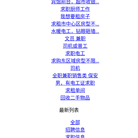
宾馆前台，超市收银...
求职厨师工作
我想要租房子
求租市中心区房型不...
水暖电工，钻眼砸墙...
文员 兼职
司机或普工
求职电工
求购东区域房型不限...
司机
全职兼职销售类 保安
男，有电工证求职
求租单间
回收二手物品
最新列表
全部
招聘信息
求职信息