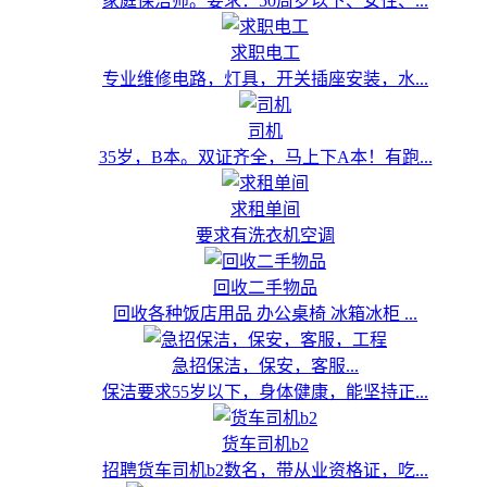
家庭保洁师。要求：50周岁以下、女性、...
求职电工
专业维修电路，灯具，开关插座安装，水...
司机
35岁，B本。双证齐全，马上下A本！有跑...
求租单间
要求有洗衣机空调
回收二手物品
回收各种饭店用品 办公桌椅 冰箱冰柜 ...
急招保洁，保安，客服...
保洁要求55岁以下，身体健康，能坚持正...
货车司机b2
招聘货车司机b2数名，带从业资格证，吃...