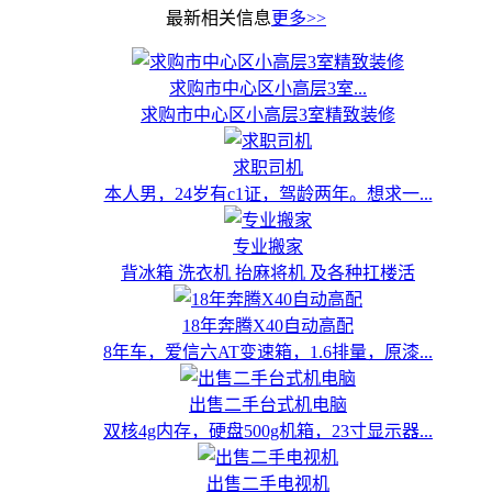
最新相关信息
更多>>
求购市中心区小高层3室...
求购市中心区小高层3室精致装修
求职司机
本人男，24岁有c1证，驾龄两年。想求一...
专业搬家
背冰箱 洗衣机 抬麻将机 及各种扛楼活
18年奔腾X40自动高配
8年车，爱信六AT变速箱，1.6排量，原漆...
出售二手台式机电脑
双核4g内存，硬盘500g机箱，23寸显示器...
出售二手电视机