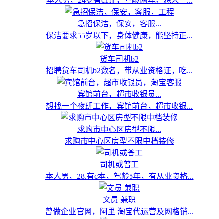
本人男，24岁有c1证，驾龄两年。想求一...
急招保洁，保安，客服...
保洁要求55岁以下，身体健康，能坚持正...
货车司机b2
招聘货车司机b2数名，带从业资格证，吃...
宾馆前台，超市收银员...
想找一个夜班工作，宾馆前台，超市收银...
求购市中心区房型不限...
求购市中心区房型不限中档装修
司机或普工
本人男，28.有c本，驾龄5年，有从业资格...
文员 兼职
曾做企业官网，阿里 淘宝代运营及网格销...