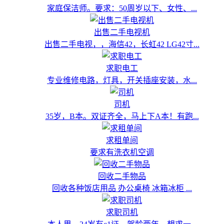
家庭保洁师。要求：50周岁以下、女性、...
出售二手电视机
出售二手电视，，海信42，长虹42 LG42寸...
求职电工
专业维修电路，灯具，开关插座安装，水...
司机
35岁，B本。双证齐全，马上下A本！有跑...
求租单间
要求有洗衣机空调
回收二手物品
回收各种饭店用品 办公桌椅 冰箱冰柜 ...
求职司机