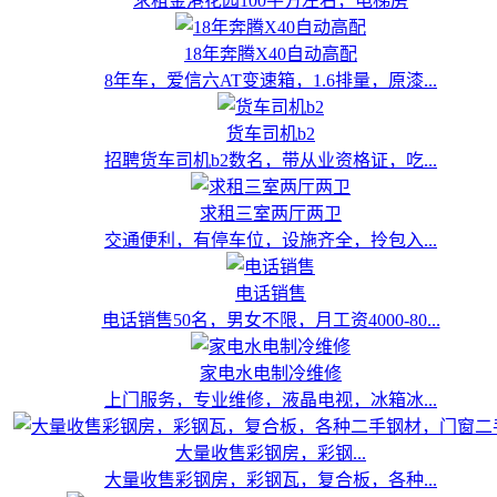
求租金港花园100平方左右，电梯房
18年奔腾X40自动高配
8年车，爱信六AT变速箱，1.6排量，原漆...
货车司机b2
招聘货车司机b2数名，带从业资格证，吃...
求租三室两厅两卫
交通便利，有停车位，设施齐全，拎包入...
电话销售
电话销售50名，男女不限，月工资4000-80...
家电水电制冷维修
上门服务，专业维修，液晶电视，冰箱冰...
大量收售彩钢房，彩钢...
大量收售彩钢房，彩钢瓦，复合板，各种...