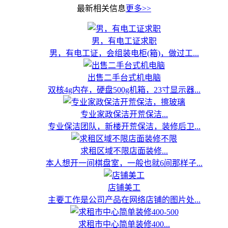
最新相关信息
更多>>
男，有电工证求职
男，有电工证，会组装电柜(箱)，做过工...
出售二手台式机电脑
双核4g内存，硬盘500g机箱，23寸显示器...
专业家政保洁开荒保洁...
专业保洁团队，新楼开荒保洁，装修后卫...
求租区域不限店面装修...
本人想开一间棋盘室，一般也就6间那样子...
店铺美工
主要工作是公司产品在网络店铺的图片处...
求租市中心简单装修400...