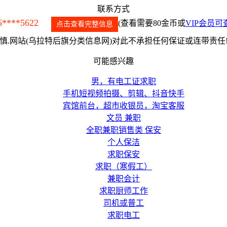
联系方式
6****5622
(查看需要80金币或
VIP会员可
点击查看完整信息
.网站(乌拉特后旗分类信息网)对此不承担任何保证或连带责任
可能感兴趣
男，有电工证求职
手机短视频拍摄、剪辑、抖音快手
宾馆前台，超市收银员，淘宝客服
文员 兼职
全职兼职销售类 保安
个人保洁
求职保安
求职（寒假工）
兼职会计
求职厨师工作
司机或普工
求职电工