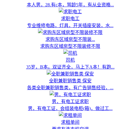
本人男，28.有c本，驾龄5年，有从业资格...
求职电工
专业维修电路，灯具，开关插座安装，水...
求购东区域房型不限装...
求购东区域房型不限装修不限
司机
35岁，B本。双证齐全，马上下A本！有跑...
全职兼职销售类 保安
各类全职兼职销售类，有广告销售经验，...
男，有电工证求职
男，有电工证，会组装电柜(箱)，做过工...
求租单间