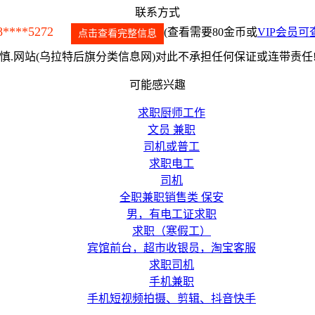
联系方式
8****5272
(查看需要80金币或
VIP会员可
点击查看完整信息
.网站(乌拉特后旗分类信息网)对此不承担任何保证或连带责任
可能感兴趣
求职厨师工作
文员 兼职
司机或普工
求职电工
司机
全职兼职销售类 保安
男，有电工证求职
求职（寒假工）
宾馆前台，超市收银员，淘宝客服
求职司机
手机兼职
手机短视频拍摄、剪辑、抖音快手