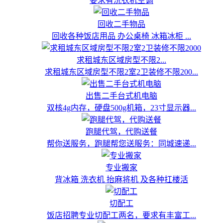
要求有洗衣机空调
回收二手物品
回收各种饭店用品 办公桌椅 冰箱冰柜 ...
求租城东区域房型不限2...
求租城东区域房型不限2室2卫装修不限200...
出售二手台式机电脑
双核4g内存，硬盘500g机箱，23寸显示器...
跑腿代驾，代购送餐
帮你送服务，跑腿帮您送服务：同城速递...
专业搬家
背冰箱 洗衣机 抬麻将机 及各种扛楼活
切配工
饭店招聘专业切配工两名，要求有丰富工...