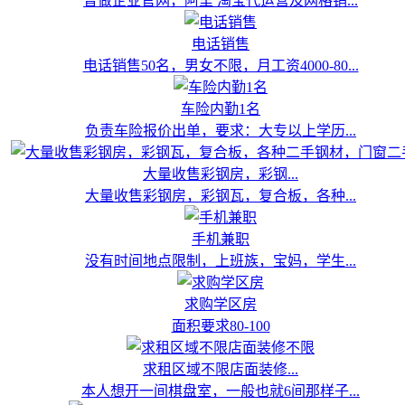
曾做企业官网，阿里 淘宝代运营及网格销...
电话销售
电话销售50名，男女不限，月工资4000-80...
车险内勤1名
负责车险报价出单，要求：大专以上学历...
大量收售彩钢房，彩钢...
大量收售彩钢房，彩钢瓦，复合板，各种...
手机兼职
没有时间地点限制，上班族，宝妈，学生...
求购学区房
面积要求80-100
求租区域不限店面装修...
本人想开一间棋盘室，一般也就6间那样子...