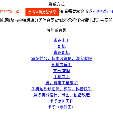
联系方式
4****2650
(查看需要80金币或
VIP会员可
点击查看完整信息
.网站(乌拉特后旗分类信息网)对此不承担任何保证或连带责任
可能感兴趣
求职电工
司机
求职司机
宾馆前台，超市收银员，淘宝客服
司机或普工
文员 兼职
手机兼职
男，有电工证求职
手机短视频拍摄、剪辑、抖音快手
兼职机械设计、制图、设备改造
求职厨师工作
求职（寒假工）