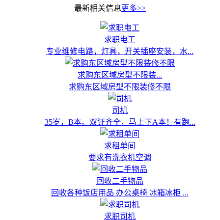
最新相关信息
更多>>
求职电工
专业维修电路，灯具，开关插座安装，水...
求购东区域房型不限装...
求购东区域房型不限装修不限
司机
35岁，B本。双证齐全，马上下A本！有跑...
求租单间
要求有洗衣机空调
回收二手物品
回收各种饭店用品 办公桌椅 冰箱冰柜 ...
求职司机