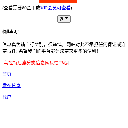
(查看需要80金币或
VIP会员可查看
)
特此声明：
信息真伪请自行辨别，须谨慎，网站对此不承担任何保证或连
带责任! 希望我们的平台能为您带来更多的便利！
[
乌拉特后旗分类信息网反馈中心
]
首页
发布信息
账户