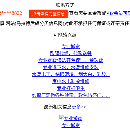
联系方式
2****8822
(查看需要80金币或
VIP会员可
点击查看完整信息
.网站(乌拉特后旗分类信息网)对此不承担任何保证或连带责任
可能感兴趣
专业搬家
跑腿代驾，代购送餐
专业家政保洁开荒保洁，擦玻璃
专业透下水，水暖维修安装
水暖电工，钻眼砸墙，刮大白，乳胶...
家电水电制冷维修
专业打扫卫生
纱窗厂定做各种纱窗，软包防盗门，...
最新相关信息
更多>>
专业搬家