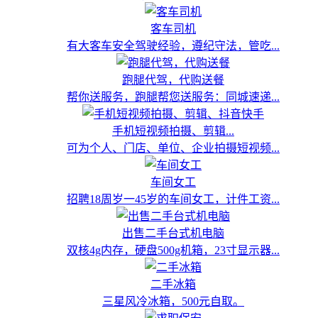
客车司机
有大客车安全驾驶经验，遵纪守法，管吃...
跑腿代驾，代购送餐
帮你送服务，跑腿帮您送服务：同城速递...
手机短视频拍摄、剪辑...
可为个人、门店、单位、企业拍摄短视频...
车间女工
招聘18周岁一45岁的车间女工，计件工资...
出售二手台式机电脑
双核4g内存，硬盘500g机箱，23寸显示器...
二手冰箱
三星风冷冰箱，500元自取。