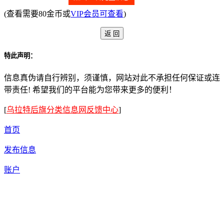
(查看需要80金币或
VIP会员可查看
)
特此声明：
信息真伪请自行辨别，须谨慎，网站对此不承担任何保证或连
带责任! 希望我们的平台能为您带来更多的便利！
[
乌拉特后旗分类信息网反馈中心
]
首页
发布信息
账户